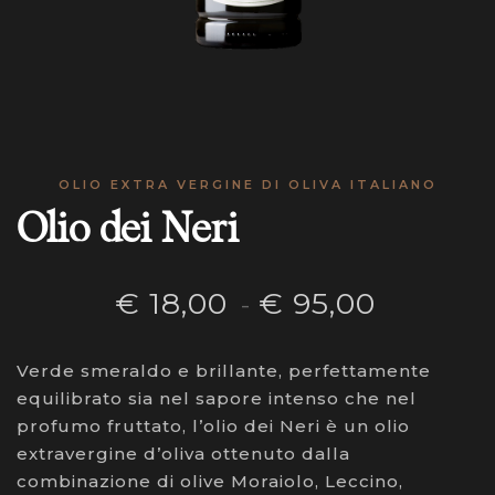
OLIO EXTRA VERGINE DI OLIVA ITALIANO
Olio dei Neri
€
18,00
€
95,00
Fascia
-
di
Verde smeraldo e brillante, perfettamente
prezzo:
equilibrato sia nel sapore intenso che nel
da
profumo fruttato, l’olio dei Neri è un olio
€ 18,00
extravergine d’oliva ottenuto dalla
combinazione di olive Moraiolo, Leccino,
a