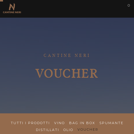
0
CANTINE NERI
VOUCHER
TUTTI I PRODOTTI
VINO
BAG IN BOX
SPUMANTE
VOUCHER
DISTILLATI
OLIO