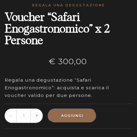
REGALA UNA DEGUSTAZIONE
Voucher “Safari
Enogastronomico” x 2
Persone
€
300,00
Regala una degustazione “Safari
Enogastronomico”: acquista e scarica il
voucher valido per due persone.
Voucher
"Safari
-
+
AGGIUNGI
Enogastronomico"
x
2
Persone